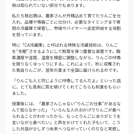
側は知られていない部分でもあります。
私たち移出商は、農家さんが丹精込めて育てたりんごを仕
入れ、品種や等級ごとに仕分け、必要なタイミングまで専
用の冷蔵庫で保管し、市場やバイヤーへ安定供給する役割
を担っています。
特に「CA冷蔵庫」と呼ばれる特殊な冷蔵技術は、りんご
を“冬眠”させるようにして鮮度を保つ重要な装置です。酸
素濃度や湿度、温度を精密に調整しながら、りんごの呼吸
を限りなくゆっくりにする。これによって、秋に収穫され
た青森りんごが、翌年の夏まで全国に届けられるのです。
「りんごも人と同じように呼吸してるんだよ」といった話
に、とても真剣に耳を傾けてくれてこちらも刺激をもらい
ました。
授業後には、「農家さんじゃない“りんごの仕事”があるな
んて知らなかった」「いろんな人のおかげでりんごが食べ
られることがわかったから、もっとりんごにありがとうを
言いながら食べたい」と声をかけてくれた子もいて、こう
した対話が少しずつ未来へつながっていくのだなと実感し